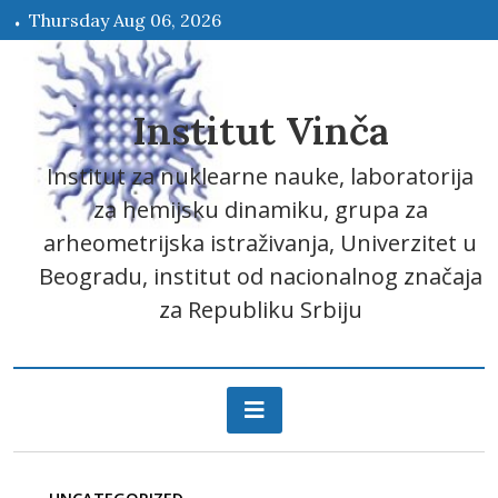
Skip
Thursday Aug 06, 2026
to
content
Institut Vinča
Institut za nuklearne nauke, laboratorija
za hemijsku dinamiku, grupa za
arheometrijska istraživanja, Univerzitet u
Beogradu, institut od nacionalnog značaja
za Republiku Srbiju